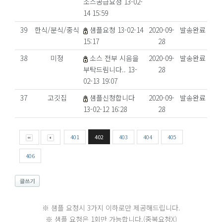
소스공급요청 13-02-
14 15:59
39
한식/분식/중식
샘플요청 13-02-14
2020-09-
발송완료
15:17
28
38
미정
소스 전부 시음을
2020-09-
발송완료
부탁드림니다.. 13-
28
02-13 19:07
37
고깃집
샘플신청합니다
2020-09-
발송완료
13-02-12 16:28
28
401
402
403
404
405
406
※ 샘플 요청시 3가지 이하로만 제공해드립니다.
※ 샘플 요청은 1회만 가능합니다.(중복요청X)